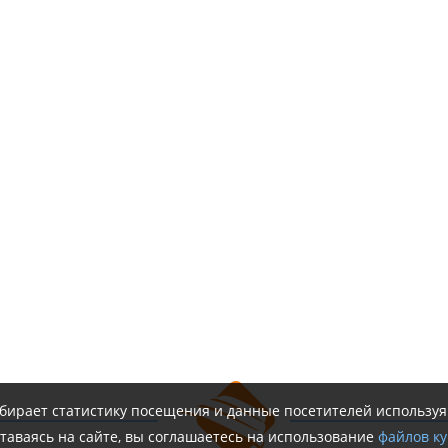
обирает статистику посещения и данные посетителей использу
таваясь на сайте, вы соглашаетесь на использование
файлов ку