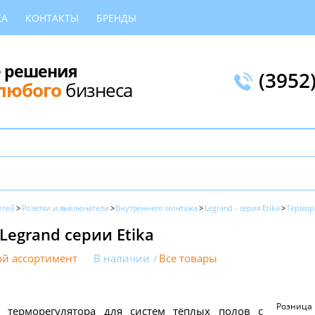
КА
КОНТАКТЫ
БРЕНДЫ
 решения
(3952
любого
бизнеса
етей
Розетки и выключатели
Внутреннего монтажа
Legrand - серия Etika
Термор
egrand серии Etika
й ассортимент
В наличии
Все товары
Розница
 терморегулятора для систем тёплых полов с