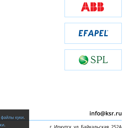
info@ksr.ru
я
файлы куки
.
ки
.
г. Иркутск, ул. Байкальская, 252А