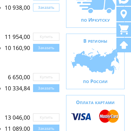
10 938,00
Заказать
з
И
ПО
РКУТСКУ
11 954,00
Купить
В
РЕГИОНЫ
10 160,90
Заказать
з
6 650,00
Купить
Р
ПО
ОССИИ
10 334,84
Заказать
з
О
ПЛАТА КАРТАМИ
13 046,00
Купить
11 089,00
Заказать
з