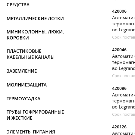
СРЕДСТВА
420006
Автомати
МЕТАЛЛИЧЕСКИЕ ЛОТКИ
термомагн
во Legran
МИНИКОЛОННЫ, ЛЮКИ,
Срок постав
КОРОБКИ
420046
ПЛАСТИКОВЫЕ
Автомати
КАБЕЛЬНЫЕ КАНАЛЫ
термомагн
во Legran
ЗАЗЕМЛЕНИЕ
Срок постав
МОЛНИЕЗАЩИТА
420086
Автомати
ТЕРМОУСАДКА
термомагн
во Legran
ТРУБЫ ГОФРИРОВАННЫЕ
Срок постав
И ЖЕСТКИЕ
420126
ЭЛЕМЕНТЫ ПИТАНИЯ
Автомати