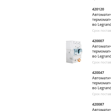
420120
Автомат
термомагн
во Legran
Срок постав
420007
Автомати
термомагн
во Legran
Срок постав
420047
Автомати
термомагн
во Legran
Срок постав
420087
Автомати