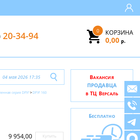
0
КОРЗИНА
)
20-34-94
0,00
.
Р
В
04 мая 2026 17:35
АКАНСИЯ
ПРОДАВЦА
енная серия DPX³
DPX³ 160
ТЦ В
В
ЕРСАЛЬ
Б
ЕСПЛАТНО
9 954,00
Купить