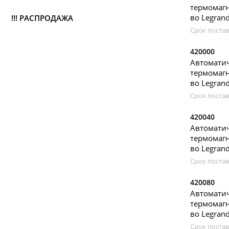
термомагн
во Legran
!!! РАСПРОДАЖА
Срок постав
420000
Автомат
термомагн
во Legran
Срок постав
420040
Автомат
термомагн
во Legran
Срок постав
420080
Автомат
термомагн
во Legran
Срок постав