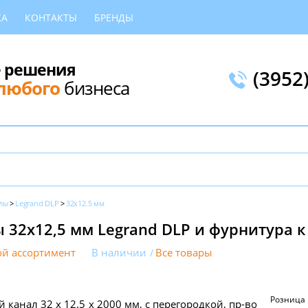
КА
КОНТАКТЫ
БРЕНДЫ
 решения
(3952
любого
бизнеса
лы
Legrand DLP
32x12.5 мм
 32х12,5 мм Legrand DLP и фурнитура к
й ассортимент
В наличии
Все товары
Розница
 канал 32 х 12.5 x 2000 мм, с перегородкой, пр-во