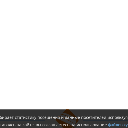
обирает статистику посещения и данные посетителей использу
таваясь на сайте, вы соглашаетесь на использование
файлов ку