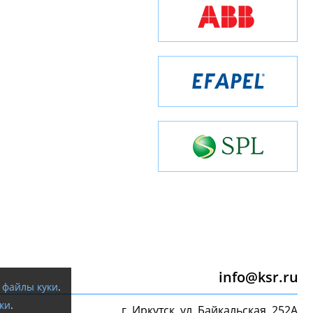
info@ksr.ru
я
файлы куки
.
ки
.
г. Иркутск, ул. Байкальская, 252А