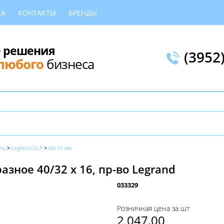
КА
КОНТАКТЫ
БРЕНДЫ
 решения
(3952
любого
бизнеса
лы
Legrand DLP
40x16 мм
азное 40/32 х 16, пр-во Legrand
033329
Розничная цена за шт
2 047,00