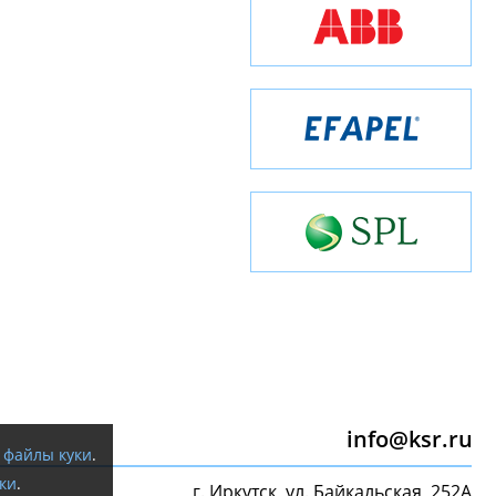
info@ksr.ru
я
файлы куки
.
ки
.
г. Иркутск, ул. Байкальская, 252А