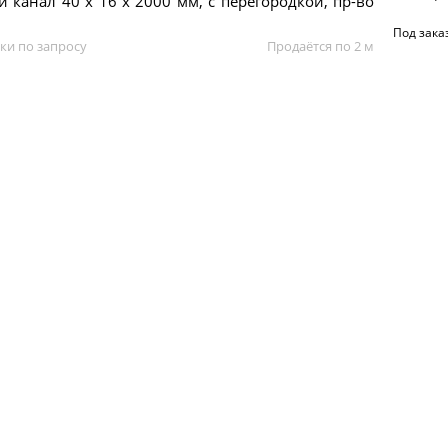
 канал 40 х 16 x 2000 мм, с перегородкой, пр-во
Под зака
ки по запросу
Продаётся по 2 м