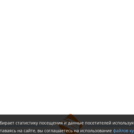
обирает статистику посещения и данные посетителей использу
таваясь на сайте, вы соглашаетесь на использование
файлов ку