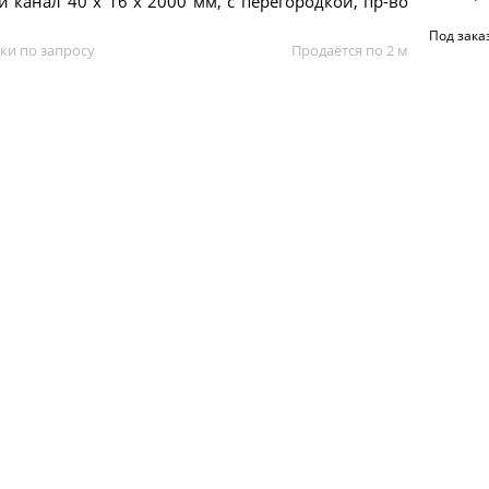
 канал 40 х 16 x 2000 мм, с перегородкой, пр-во
Под зака
ки по запросу
Продаётся по 2 м