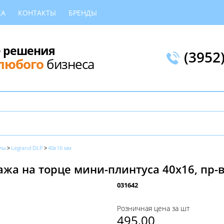
КА
КОНТАКТЫ
БРЕНДЫ
 решения
(3952
любого
бизнеса
лы
Legrand DLP
40x16 мм
жа на торце мини-плинтуса 40х16, пр-в
031642
Розничная цена за шт
495,00