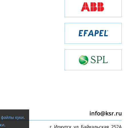
info@ksr.ru
я
файлы куки
.
ки
.
г. Иркутск, ул. Байкальская, 252А