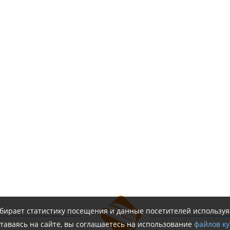
обирает статистику посещения и данные посетителей использу
таваясь на сайте, вы соглашаетесь на использование
файлов ку