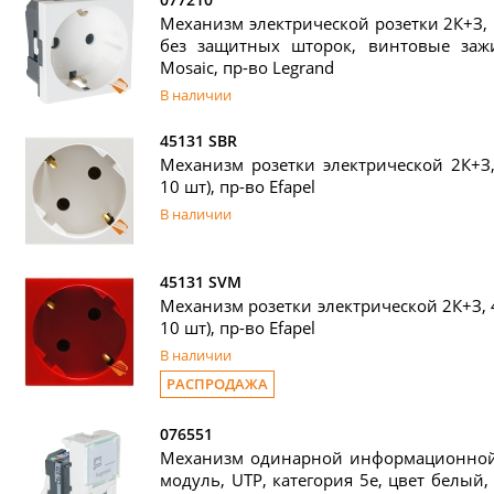
Механизм электрической розетки 2К+З, 
без защитных шторок, винтовые заж
Mosaic, пр-во Legrand
В наличии
45131 SBR
Механизм розетки электрической 2К+З, 
10 шт), пр-во Efapel
В наличии
45131 SVM
Механизм розетки электрической 2К+З, 4
10 шт), пр-во Efapel
В наличии
РАСПРОДАЖА
076551
Механизм одинарной информационной р
модуль, UTP, категория 5е, цвет белый, 