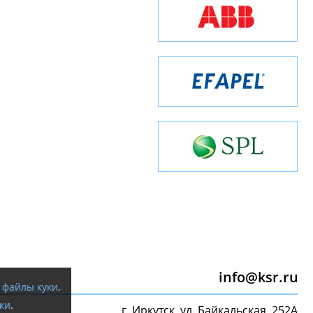
info@ksr.ru
я
файлы куки
.
ки
.
г. Иркутск, ул. Байкальская, 252А