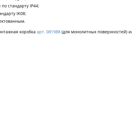
 по стандарту IP44;
андарту IK08;
ектованным.
онтажная коробка
арт. 081988
(для монолитных поверхностей) 