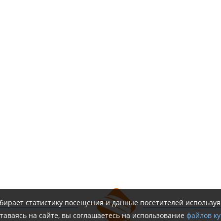
обирает статистику посещения и данные посетителей использу
таваясь на сайте, вы соглашаетесь на использование
файлов ку