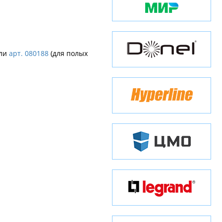
или
арт. 080188
(для полых