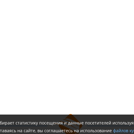
обирает статистику посещения и данные посетителей использу
таваясь на сайте, вы соглашаетесь на использование
файлов ку