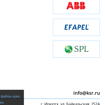
info@ksr.ru
я
файлы куки
.
ки
.
г. Иркутск, ул. Байкальская, 252А