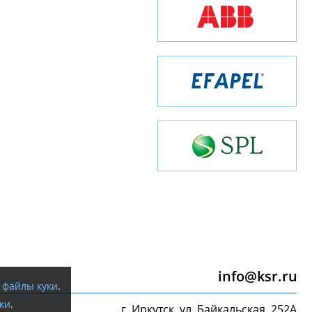
info@ksr.ru
я
файлы куки
.
ки
.
г. Иркутск, ул. Байкальская, 252А