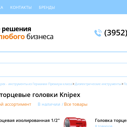
КА
КОНТАКТЫ
БРЕНДЫ
 решения
(3952
любого
бизнеса
ipex - инструменты из Германии Премиум класса
Диэлектрические инструменты
Т
торцевые головки Knipex
й ассортимент
В наличии
Все товары
рцевая изолированная 1/2"
Головка торце
8 товаров