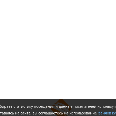
обирает статистику посещения и данные посетителей использу
таваясь на сайте, вы соглашаетесь на использование
файлов ку