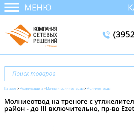
МЕНЮ
К
(395
Каталог
Молниезащита
Мачты и молниеотводы
Молниеотводы
Молниеотвод на треноге с утяжелител
район - до III включительно, пр-во Eze