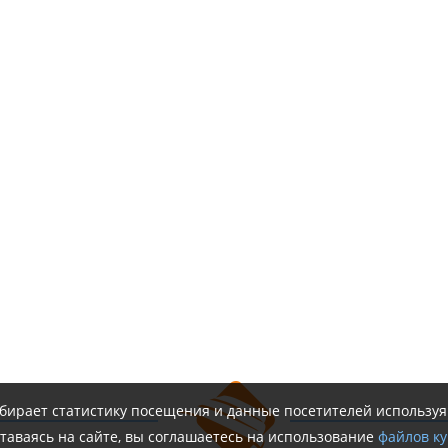
обирает статистику посещения и данные посетителей использу
таваясь на сайте, вы соглашаетесь на использование
файлов ку