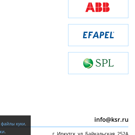
info@ksr.ru
я
файлы куки
.
ки
.
г. Иркутск, ул. Байкальская, 252А