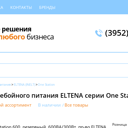
КА
КОНТАКТЫ
БРЕНДЫ
 решения
(3952
любого
бизнеса
питания
ELTENA (INELT)
One Station
ебойного питания ELTENA серии One Sta
й ассортимент
В наличии
Все товары
Розница
tation 600, резервный, 600ВА/300Вт, пр-во ELTENA