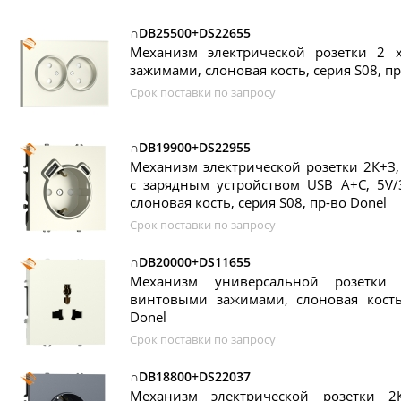
∩DB25500+DS22655
Механизм электрической розетки 2
зажимами, слоновая кость, серия S08, пр
Срок поставки по запросу
∩DB19900+DS22955
Механизм электрической розетки 2К+З
с зарядным устройством USB A+C, 5V/
слоновая кость, серия S08, пр-во Donel
Срок поставки по запросу
∩DB20000+DS11655
Механизм универсальной розетки 
винтовыми зажимами, слоновая кость,
Donel
Срок поставки по запросу
∩DB18800+DS22037
Механизм электрической розетки 