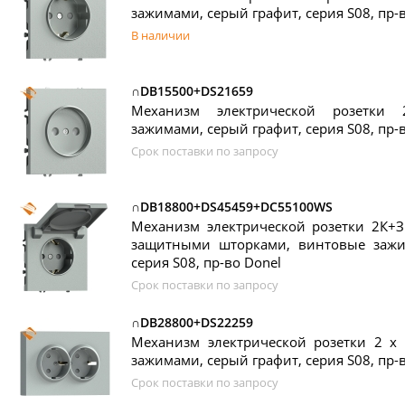
зажимами, серый графит, серия S08, пр-
В наличии
∩DB15500+DS21659
Механизм электрической розетки
зажимами, серый графит, серия S08, пр-
Срок поставки по запросу
∩DB18800+DS45459+DC55100WS
Механизм электрической розетки 2К+З
защитными шторками, винтовые зажи
серия S08, пр-во Donel
Срок поставки по запросу
∩DB28800+DS22259
Механизм электрической розетки 2 х
зажимами, серый графит, серия S08, пр-
Срок поставки по запросу