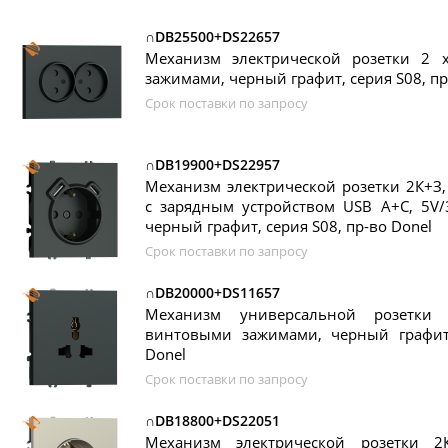
∩DB25500+DS22657
Механизм электрической розетки 2
зажимами, черный графит, серия S08, пр
Срок поставки по запросу
∩DB19900+DS22957
Механизм электрической розетки 2К+З
с зарядным устройством USB A+C, 5V/
черный графит, серия S08, пр-во Donel
Срок поставки по запросу
∩DB20000+DS11657
Механизм универсальной розетки 
винтовыми зажимами, черный графит,
Donel
Срок поставки по запросу
∩DB18800+DS22051
Механизм электрической розетки 