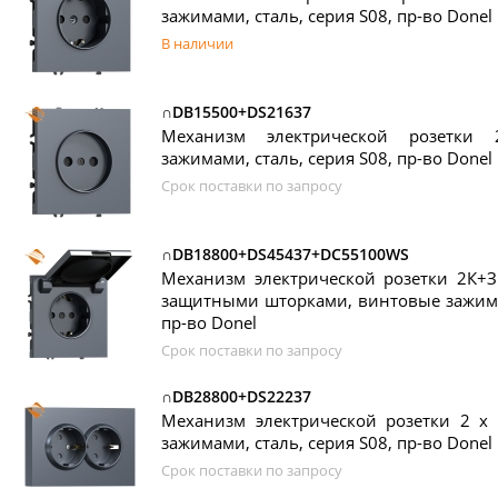
зажимами, сталь, серия S08, пр-во Donel
В наличии
∩DB15500+DS21637
Механизм электрической розетки
зажимами, сталь, серия S08, пр-во Donel
Срок поставки по запросу
∩DB18800+DS45437+DC55100WS
Механизм электрической розетки 2К+З
защитными шторками, винтовые зажимы,
пр-во Donel
Срок поставки по запросу
∩DB28800+DS22237
Механизм электрической розетки 2 х
зажимами, сталь, серия S08, пр-во Donel
Срок поставки по запросу