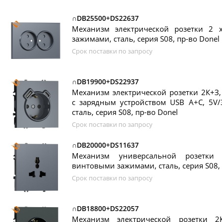
∩DB25500+DS22637
Механизм электрической розетки 2
зажимами, сталь, серия S08, пр-во Donel
Срок поставки по запросу
∩DB19900+DS22937
Механизм электрической розетки 2К+З
с зарядным устройством USB A+C, 5V/
сталь, серия S08, пр-во Donel
Срок поставки по запросу
∩DB20000+DS11637
Механизм универсальной розетки 
винтовыми зажимами, сталь, серия S08, 
Срок поставки по запросу
∩DB18800+DS22057
Механизм электрической розетки 