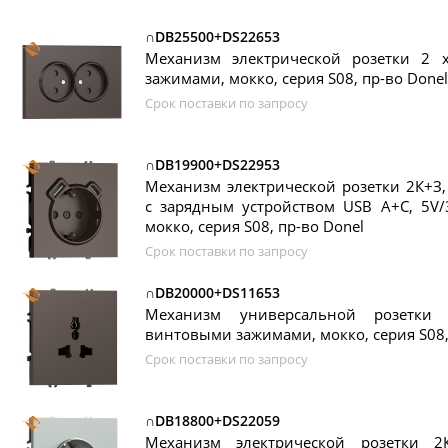
∩DB25500+DS22653
Механизм электрической розетки 2
зажимами, мокко, серия S08, пр-во Donel
Срок поставки по запросу
∩DB19900+DS22953
Механизм электрической розетки 2К+З
с зарядным устройством USB A+C, 5V/
мокко, серия S08, пр-во Donel
Срок поставки по запросу
∩DB20000+DS11653
Механизм универсальной розетки 
винтовыми зажимами, мокко, серия S08,
Срок поставки по запросу
∩DB18800+DS22059
Механизм электрической розетки 