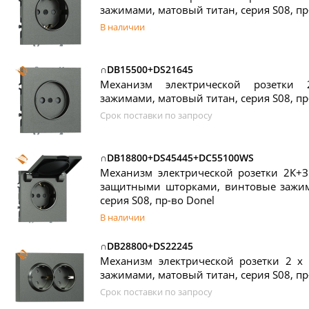
зажимами, матовый титан, серия S08, пр
В наличии
∩DB15500+DS21645
Механизм электрической розетки
зажимами, матовый титан, серия S08, пр
Срок поставки по запросу
∩DB18800+DS45445+DC55100WS
Механизм электрической розетки 2К+З
защитными шторками, винтовые зажим
серия S08, пр-во Donel
В наличии
∩DB28800+DS22245
Механизм электрической розетки 2 х
зажимами, матовый титан, серия S08, пр
Срок поставки по запросу