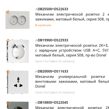
∩DB25500+DS22633
Механизм электрической розетки 2
зажимами, матовый белый, серия S08, п
В наличии
∩DB19900+DS22933
Механизм электрической розетки 2К+З
с зарядным устройством USB A+C, 5V/
матовый белый, серия S08, пр-во Donel
Срок поставки по запросу
∩DB20000+DS11633
Механизм универсальной розетки 
винтовыми зажимами, матовый белый,
Donel
Срок поставки по запросу
∩DB18800+DS22045
Механизм электрической розетки 