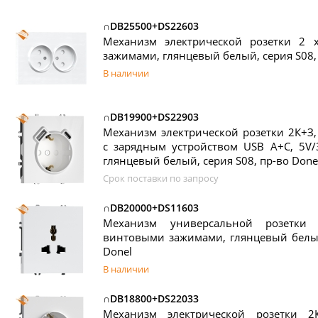
∩DB25500+DS22603
Механизм электрической розетки 2
зажимами, глянцевый белый, серия S08,
В наличии
∩DB19900+DS22903
Механизм электрической розетки 2К+З
с зарядным устройством USB A+C, 5V/
глянцевый белый, серия S08, пр-во Done
Срок поставки по запросу
∩DB20000+DS11603
Механизм универсальной розетки 
винтовыми зажимами, глянцевый белый
Donel
В наличии
∩DB18800+DS22033
Механизм электрической розетки 