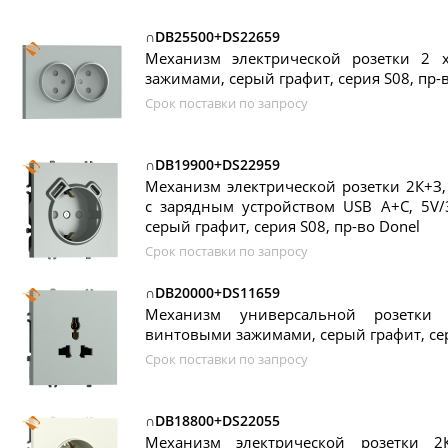
∩DB25500+DS22659
Механизм электрической розетки 2
зажимами, серый графит, серия S08, пр-
Срок поставки по запросу
∩DB19900+DS22959
Механизм электрической розетки 2К+З
с зарядным устройством USB A+C, 5V/
серый графит, серия S08, пр-во Donel
Срок поставки по запросу
∩DB20000+DS11659
Механизм универсальной розетки 
винтовыми зажимами, серый графит, сер
Срок поставки по запросу
∩DB18800+DS22055
Механизм электрической розетки 