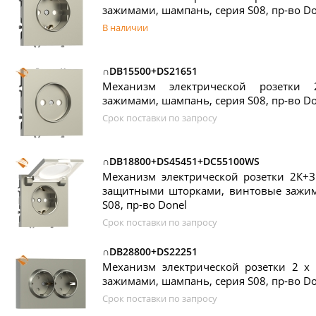
зажимами, шампань, серия S08, пр-во Do
В наличии
∩DB15500+DS21651
Механизм электрической розетки
зажимами, шампань, серия S08, пр-во Do
Срок поставки по запросу
∩DB18800+DS45451+DC55100WS
Механизм электрической розетки 2К+З
защитными шторками, винтовые зажим
S08, пр-во Donel
Срок поставки по запросу
∩DB28800+DS22251
Механизм электрической розетки 2 х
зажимами, шампань, серия S08, пр-во Do
Срок поставки по запросу