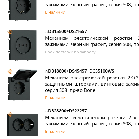
зажимами, черный графит, серия S08, пр
В наличии
∩DB15500+DS21657
Механизм электрической розетки
зажимами, черный графит, серия S08, пр
Срок поставки по запросу
∩DB18800+DS45457+DC55100WS
Механизм электрической розетки 2К+З
защитными шторками, винтовые зажим
серия S08, пр-во Donel
В наличии
∩DB28800+DS22257
Механизм электрической розетки 2 х
зажимами, черный графит, серия S08, пр
В наличии