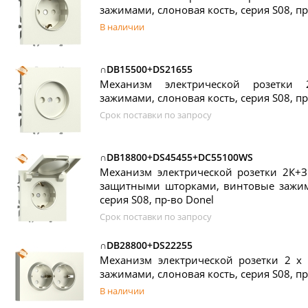
зажимами, слоновая кость, серия S08, пр
В наличии
∩DB15500+DS21655
Механизм электрической розетки
зажимами, слоновая кость, серия S08, пр
Срок поставки по запросу
∩DB18800+DS45455+DC55100WS
Механизм электрической розетки 2К+З
защитными шторками, винтовые зажимы
серия S08, пр-во Donel
Срок поставки по запросу
∩DB28800+DS22255
Механизм электрической розетки 2 х
зажимами, слоновая кость, серия S08, пр
В наличии