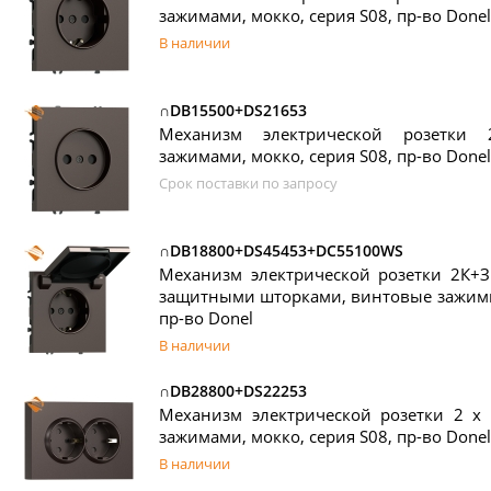
зажимами, мокко, серия S08, пр-во Donel
В наличии
∩DB15500+DS21653
Механизм электрической розетки
зажимами, мокко, серия S08, пр-во Donel
Срок поставки по запросу
∩DB18800+DS45453+DC55100WS
Механизм электрической розетки 2К+З
защитными шторками, винтовые зажимы,
пр-во Donel
В наличии
∩DB28800+DS22253
Механизм электрической розетки 2 х
зажимами, мокко, серия S08, пр-во Donel
В наличии