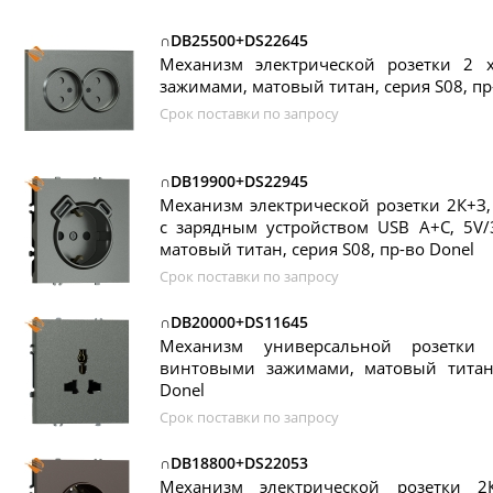
∩DB25500+DS22645
Механизм электрической розетки 2
зажимами, матовый титан, серия S08, пр
Срок поставки по запросу
∩DB19900+DS22945
Механизм электрической розетки 2К+З
с зарядным устройством USB A+C, 5V/
матовый титан, серия S08, пр-во Donel
Срок поставки по запросу
∩DB20000+DS11645
Механизм универсальной розетки 
винтовыми зажимами, матовый титан,
Donel
Срок поставки по запросу
∩DB18800+DS22053
Механизм электрической розетки 