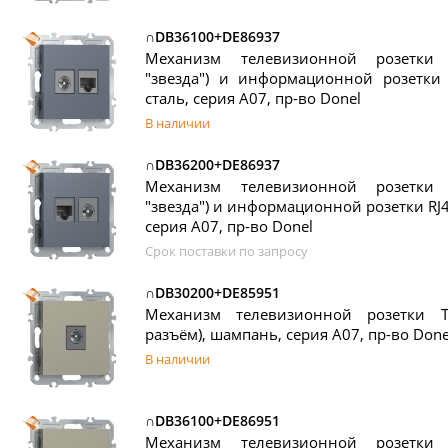
∩DB36100+DE86937
Механизм телевизионной розетки
"звезда") и информационной розетки R
сталь, серия A07, пр-во Donel
В наличии
∩DB36200+DE86937
Механизм телевизионной розетки
"звезда") и информационной розетки RJ45 
серия A07, пр-во Donel
Срок поставки по запросу
∩DB30200+DE85951
Механизм телевизионной розетки T
разъём), шампань, серия A07, пр-во Done
В наличии
∩DB36100+DE86951
Механизм телевизионной розетки