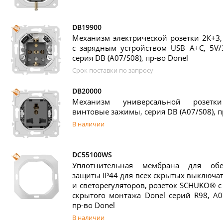
DB19900
Механизм электрической розетки 2К+З
с зарядным устройством USB A+C, 5V/
серия DB (A07/S08), пр-во Donel
Срок поставки по запросу
DB20000
Механизм универсальной розетки
винтовые зажимы, серия DB (A07/S08), п
В наличии
DC55100WS
Уплотнительная мембрана для обе
защиты IP44 для всех скрытых выключат
и светорегуляторов, розеток SCHUKO® 
скрытого монтажа Donel серий R98, A07
пр-во Donel
В наличии