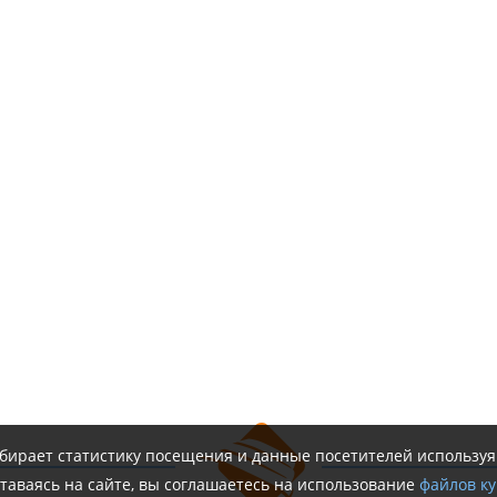
обирает статистику посещения и данные посетителей использу
таваясь на сайте, вы соглашаетесь на использование
файлов ку