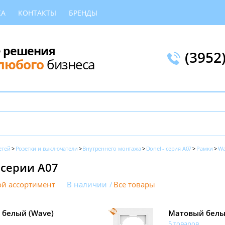
КА
КОНТАКТЫ
БРЕНДЫ
 решения
(3952
любого
бизнеса
етей
Розетки и выключатели
Внутреннего монтажа
Donel - серия A07
Рамки
Wa
 серии A07
й ассортимент
В наличии
Все товары
 белый (Wave)
Матовый белы
5 товаров