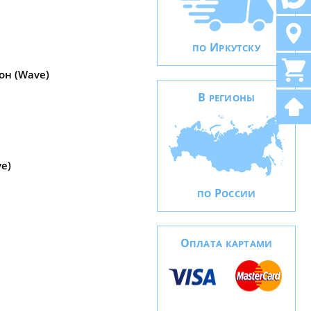
И
ПО
РКУТСКУ
он (Wave)
В
РЕГИОНЫ
e)
Р
ПО
ОССИИ
О
ПЛАТА КАРТАМИ