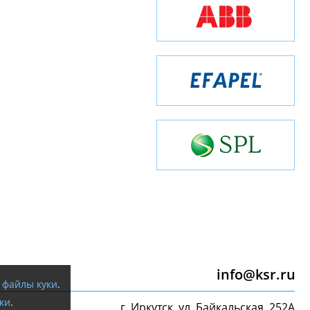
info@ksr.ru
я
файлы куки
.
ки
.
г. Иркутск, ул. Байкальская, 252А