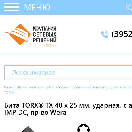
МЕНЮ
К
(395
Каталог
Инструменты и приборы
Wera - профессиональные инструменты из Г
TORX®
Бита TORX® TX 40 х 25 мм, ударная, с
IMP DC, пр-во Wera