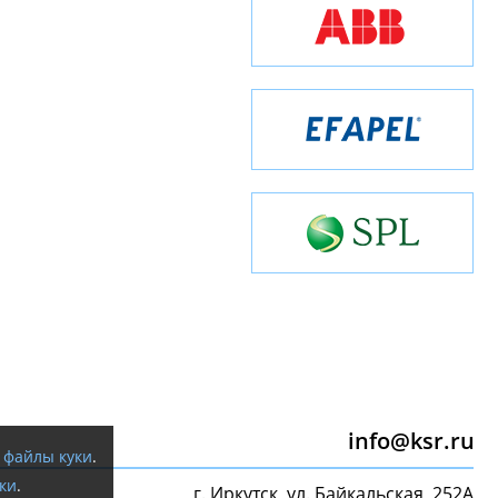
info@ksr.ru
я
файлы куки
.
ки
.
г. Иркутск, ул. Байкальская, 252А