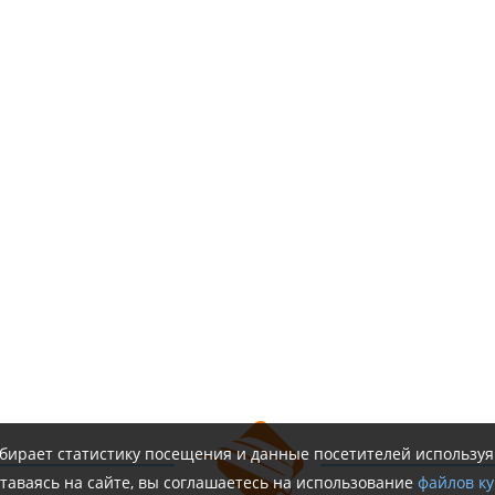
обирает статистику посещения и данные посетителей использу
таваясь на сайте, вы соглашаетесь на использование
файлов ку