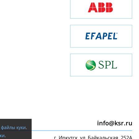
info@ksr.ru
я
файлы куки
.
ки
.
г. Иркутск, ул. Байкальская, 252А