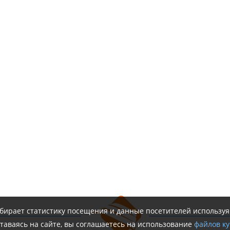
обирает статистику посещения и данные посетителей использу
таваясь на сайте, вы соглашаетесь на использование
файлов ку