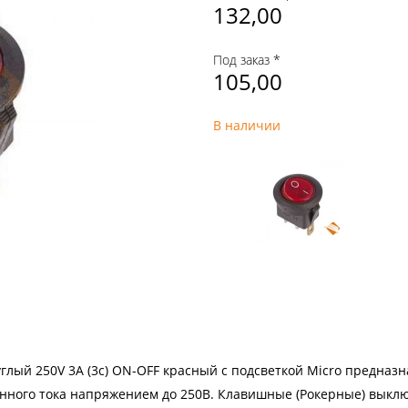
132,00
Под заказ *
105,00
В наличии
лый 250V 3А (3с) ON-OFF красный с подсветкой Micro предназ
нного тока напряжением до 250В. Клавишные (Рокерные) выкл