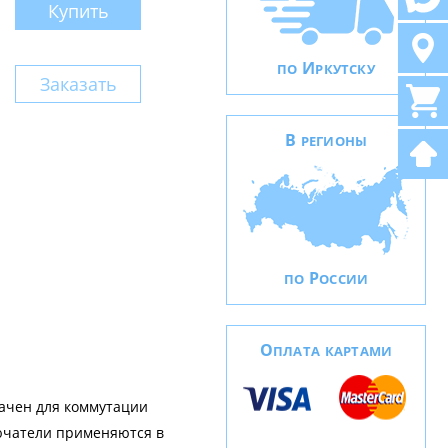
Купить
И
ПО
РКУТСКУ
Заказать
В
РЕГИОНЫ
Р
ПО
ОССИИ
О
ПЛАТА КАРТАМИ
начен для коммутации
ючатели применяются в