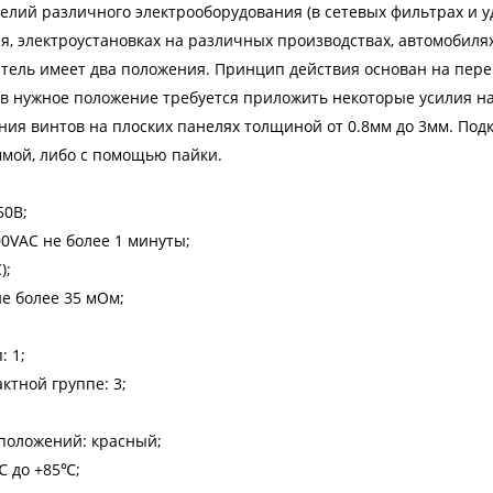
лий различного электрооборудования (в сетевых фильтрах и у
я, электроустановках на различных производствах, автомобилях,
ель имеет два положения. Принцип действия основан на пер
в нужное положение требуется приложить некоторые усилия н
ния винтов на плоских панелях толщиной от 0.8мм до 3мм. Под
ммой, либо с помощью пайки.
50В;
0VАС не более 1 минуты;
);
е более 35 мОм;
: 1;
ктной группе: 3;
положений: красный;
℃ до +85℃;