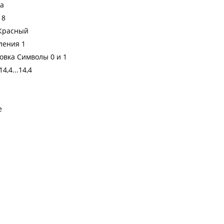
а
18
 Красный
ления 1
вка Символы 0 и 1
,4...14,4
е