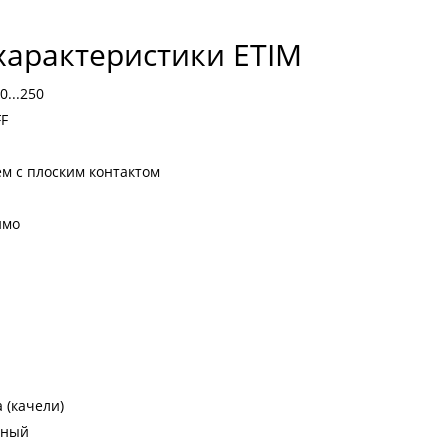
характеристики ETIM
...250
F
м с плоским контактом
имо
 (качели)
сный