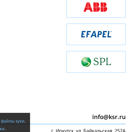
info@ksr.ru
я
файлы куки
.
ки
.
г. Иркутск, ул. Байкальская, 252А