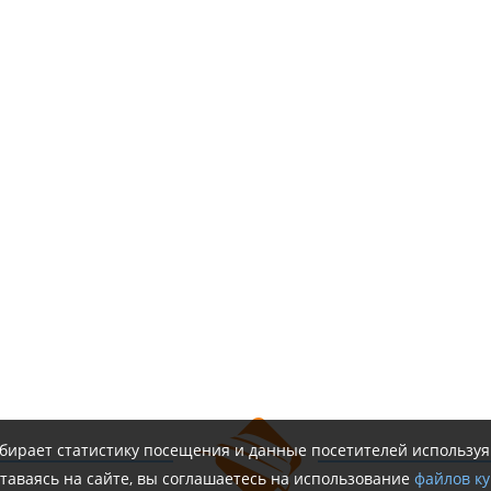
обирает статистику посещения и данные посетителей использу
таваясь на сайте, вы соглашаетесь на использование
файлов ку