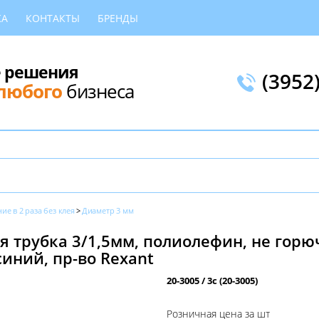
КА
КОНТАКТЫ
БРЕНДЫ
 решения
(3952
любого
бизнеса
е в 2 раза без клея
Диаметр 3 мм
 трубка 3/1,5мм, полиолефин, не горю
синий, пр-во Rexant
20-3005 / 3с (20-3005)
Розничная цена за шт