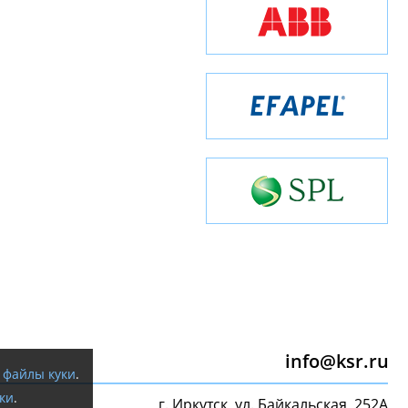
info@ksr.ru
я
файлы куки
.
ки
.
г. Иркутск, ул. Байкальская, 252А