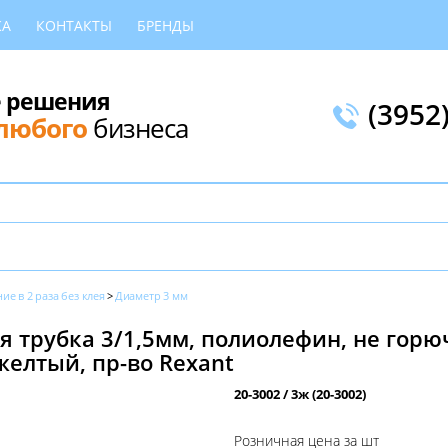
КА
КОНТАКТЫ
БРЕНДЫ
 решения
(3952
любого
бизнеса
е в 2 раза без клея
Диаметр 3 мм
 трубка 3/1,5мм, полиолефин, не горю
 желтый, пр-во Rexant
20-3002 / 3ж (20-3002)
Розничная цена за шт