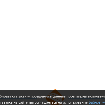
обирает статистику посещения и данные посетителей использу
таваясь на сайте, вы соглашаетесь на использование
файлов ку