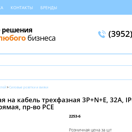
КА
КОНТАКТЫ
БРЕНДЫ
 решения
(3952
любого
бизнеса
етей
Силовые розетки и вилки
я на кабель трехфазная 3P+N+E, 32А, I
рямая, пр-во PCE
2253-6
Розничная цена за шт