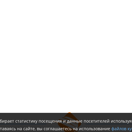
обирает статистику посещения и данные посетителей использу
таваясь на сайте, вы соглашаетесь на использование
файлов ку