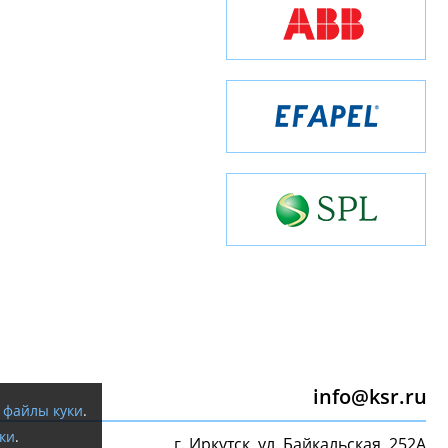
info@ksr.ru
я
файлы куки
.
ки
.
г. Иркутск, ул. Байкальская, 252А