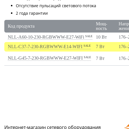
Отсутствие пульсаций светового потока
2 года гарантии
Мощ­
Нап­р
Код про­дук­та
ность
жени
NLL-A60-10-230-RGBWWW-E27-WiFi
SALE
10 Вт
176–
NLL-C37-7-230-RGBWWW-E14-WIFI
SALE
7 Вт
176–
NLL-G45-7-230-RGBWWW-E27-WIFI
SALE
7 Вт
176–
Интернет-магазин сетeвого оборудования