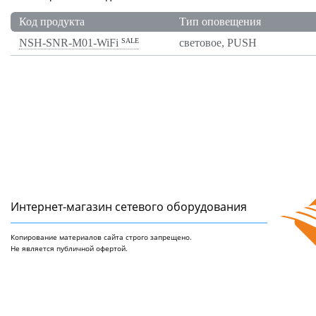
Код про­дук­та
Тип опо­веще­ния
NSH-SNR-M01-WiFi
SALE
световое, PUSH
Интернет-магазин сетeвого оборудования
Копирование материалов сайта строго запрещено.
Не является публичной офертой.