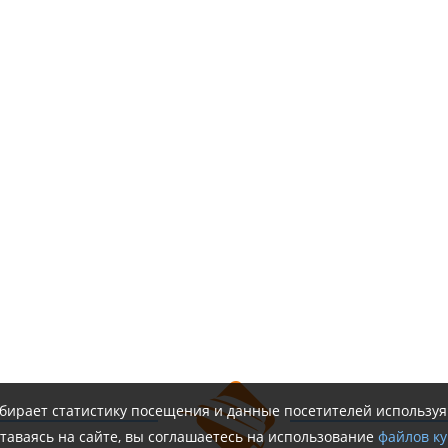
обирает статистику посещения и данные посетителей использу
таваясь на сайте, вы соглашаетесь на использование
файлов ку