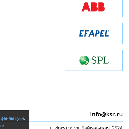
info@ksr.ru
я
файлы куки
.
ки
.
г. Иркутск, ул. Байкальская, 252А