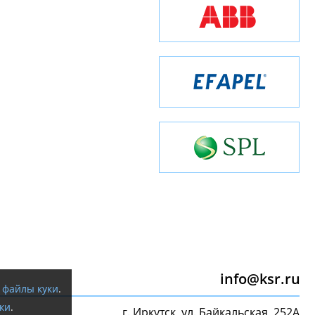
info@ksr.ru
я
файлы куки
.
ки
.
г. Иркутск, ул. Байкальская, 252А