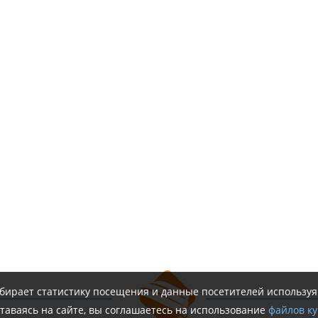
обирает статистику посещения и данные посетителей использу
таваясь на сайте, вы соглашаетесь на использование
файлов ку