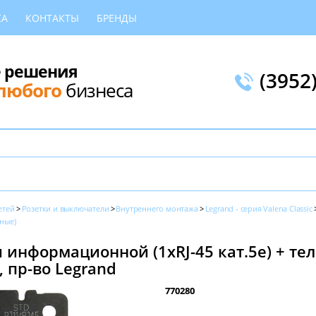
КА
КОНТАКТЫ
БРЕНДЫ
 решения
(3952
любого
бизнеса
етей
Розетки и выключатели
Внутреннего монтажа
Legrand - серия Valena Classic
ные)
информационной (1xRJ-45 кат.5e) + тел
 пр-во Legrand
770280