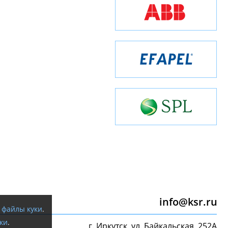
info@ksr.ru
я
файлы куки
.
ки
.
г. Иркутск, ул. Байкальская, 252А