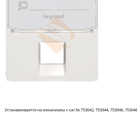
Устанавливается на механизмы с кат.№ 753042, 753044, 753046, 753048