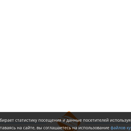
обирает статистику посещения и данные посетителей использу
таваясь на сайте, вы соглашаетесь на использование
файлов ку