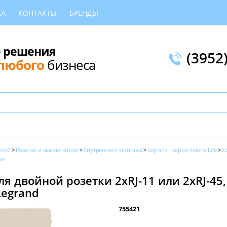
КА
КОНТАКТЫ
БРЕНДЫ
 решения
(3952
любого
бизнеса
етей
Розетки и выключатели
Внутреннего монтажа
Legrand - серия Valena Life
К
ые
я двойной розетки 2хRJ-11 или 2хRJ-45,
 Legrand
755421