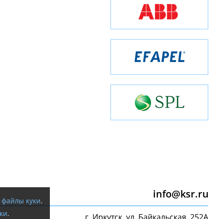
info@ksr.ru
я
файлы куки
.
ки
.
г. Иркутск, ул. Байкальская, 252А