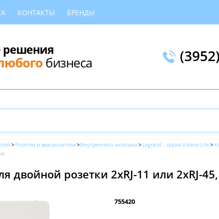
КА
КОНТАКТЫ
БРЕНДЫ
 решения
(3952
любого
бизнеса
етей
Розетки и выключатели
Внутреннего монтажа
Legrand - серия Valena Life
К
ые
я двойной розетки 2хRJ-11 или 2хRJ-45,
755420