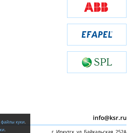
info@ksr.ru
я
файлы куки
.
ки
.
г. Иркутск, ул. Байкальская, 252А