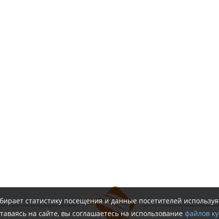
обирает статистику посещения и данные посетителей использу
таваясь на сайте, вы соглашаетесь на использование
файлов ку