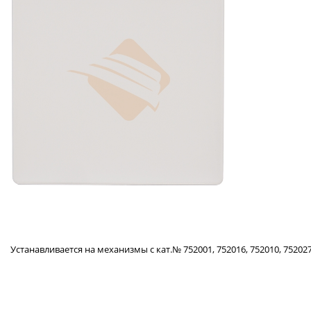
Устанавливается на механизмы с кат.№ 752001, 752016, 752010, 752027