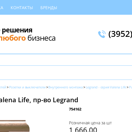
КА
КОНТАКТЫ
БРЕНДЫ
 решения
(3952
любого
бизнеса
етей
Розетки и выключатели
Внутреннего монтажа
Legrand - серия Valena Life
Р
lena Life, пр-во Legrand
754162
Розничная цена за шт
1 666,00