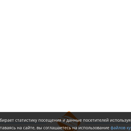
обирает статистику посещения и данные посетителей использу
таваясь на сайте, вы соглашаетесь на использование
файлов ку