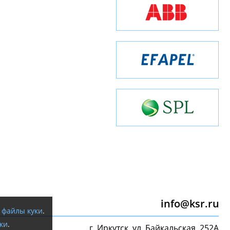
info@ksr.ru
я
файлы куки
.
ки
.
г. Иркутск, ул. Байкальская, 252А