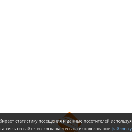
обирает статистику посещения и данные посетителей использу
таваясь на сайте, вы соглашаетесь на использование
файлов ку