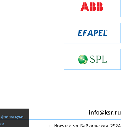
info@ksr.ru
я
файлы куки
.
ки
.
г. Иркутск, ул. Байкальская, 252А