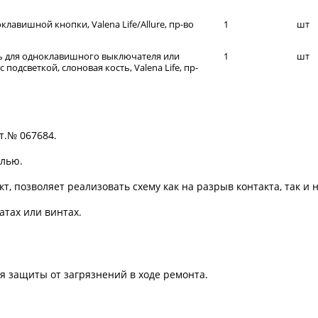
лавишной кнопки, Valena Life/Allure, пр-во
1
шт
ь для одноклавишного выключателя или
1
шт
подсветкой, слоновая кость, Valena Life, пр-
т.№ 067684.
елью.
 позволяет реализовать схему как на разрыв контакта, так и 
атах или винтах.
я защиты от загрязнений в ходе ремонта.