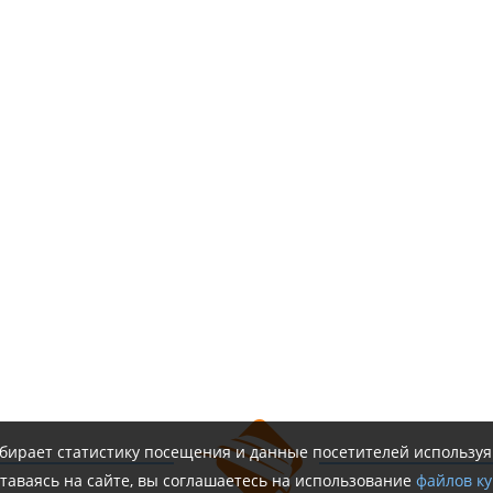
обирает статистику посещения и данные посетителей использу
таваясь на сайте, вы соглашаетесь на использование
файлов ку