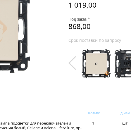
1 019,00
Под заказ *
868,00
Срок поставки по запросу
Кол-во
Ед.изм
лампа подсветки для переключателей и
1
шт
ечения белый, Celiane и Valena Life/Allure, пр-