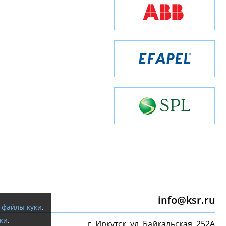
info@ksr.ru
я
файлы куки
.
ки
.
г. Иркутск, ул. Байкальская, 252А