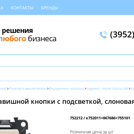
КА
КОНТАКТЫ
БРЕНДЫ
 решения
(3952
любого
бизнеса
етей
Розетки и выключатели
Внутреннего монтажа
Legrand - серия Valena Life
К
вишной кнопки с подсветкой, слоновая 
752212 / к752011+067686+755101
Розничная цена за шт