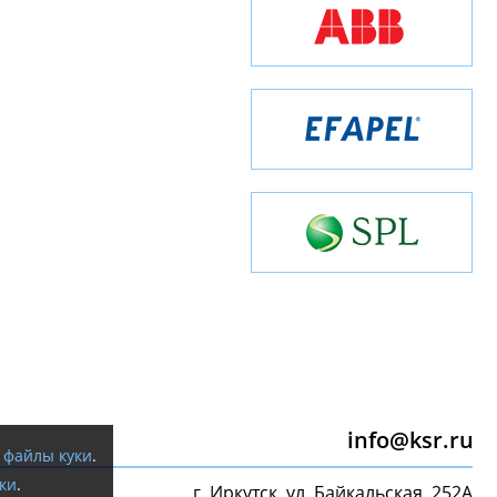
info@ksr.ru
я
файлы куки
.
ки
.
г. Иркутск, ул. Байкальская, 252А