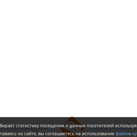
обирает статистику посещения и данные посетителей использу
таваясь на сайте, вы соглашаетесь на использование
файлов ку