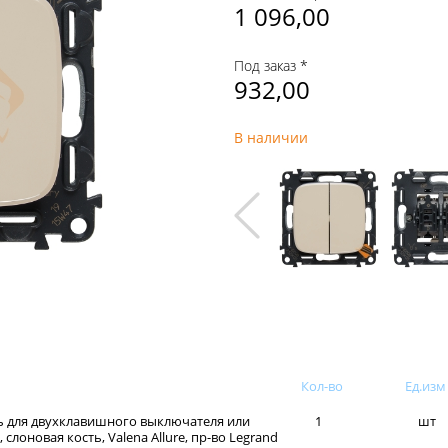
1 096,00
Под заказ *
932,00
В наличии
Кол-во
Ед.изм
ь для двухклавишного выключателя или
1
шт
слоновая кость, Valena Allure, пр-во Legrand