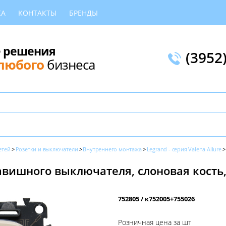
КА
КОНТАКТЫ
БРЕНДЫ
 решения
(3952
любого
бизнеса
етей
Розетки и выключатели
Внутреннего монтажа
Legrand - серия Valena Allure
ишного выключателя, слоновая кость, V
752805 / к752005+755026
Розничная цена за шт