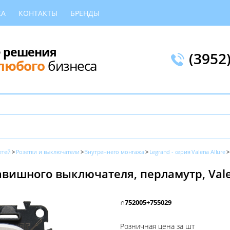
КА
КОНТАКТЫ
БРЕНДЫ
 решения
(3952
любого
бизнеса
етей
Розетки и выключатели
Внутреннего монтажа
Legrand - серия Valena Allure
ишного выключателя, перламутр, Valen
∩752005+755029
Розничная цена за шт