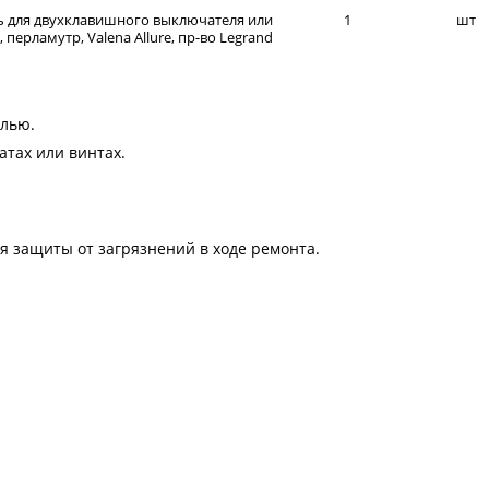
ь для двухклавишного выключателя или
1
шт
перламутр, Valena Allure, пр-во Legrand
елью.
атах или винтах.
я защиты от загрязнений в ходе ремонта.