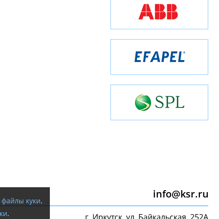
info@ksr.ru
я
файлы куки
.
ки
.
г. Иркутск, ул. Байкальская, 252А