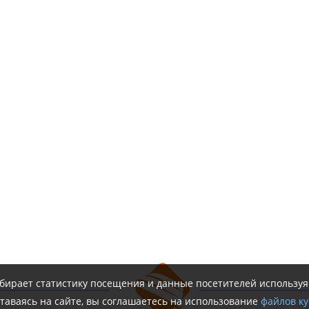
обирает статистику посещения и данные посетителей использу
таваясь на сайте, вы соглашаетесь на использование
файлов ку