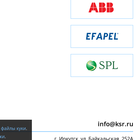
info@ksr.ru
я
файлы куки
.
ки
.
г. Иркутск, ул. Байкальская, 252А