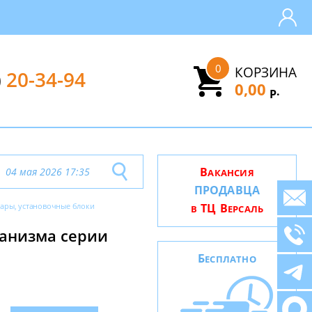
0
КОРЗИНА
)
20-34-94
0,00
.
Р
В
04 мая 2026 17:35
АКАНСИЯ
ПРОДАВЦА
уары, установочные блоки
ТЦ В
В
ЕРСАЛЬ
ханизма серии
Б
ЕСПЛАТНО