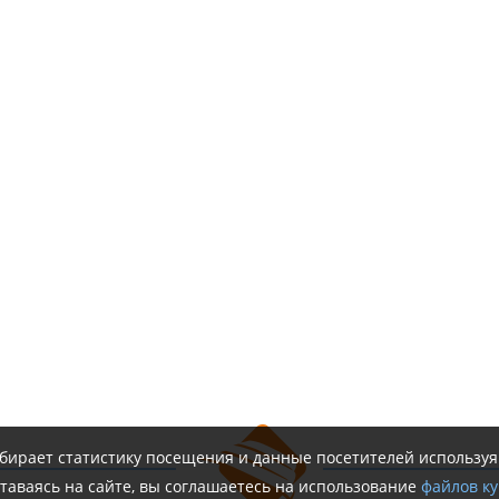
обирает статистику посещения и данные посетителей использу
таваясь на сайте, вы соглашаетесь на использование
файлов ку