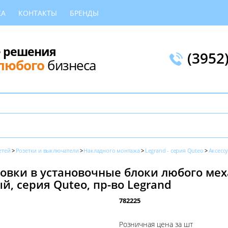
КА
КОНТАКТЫ
БРЕНДЫ
 решения
(3952
любого
бизнеса
етей
Розетки и выключатели
Накладного монтажа
Legrand - серия Quteo
Аксесс
новки в установочные блоки любого ме
ый, серия Quteo, пр-во Legrand
782225
Розничная цена за шт