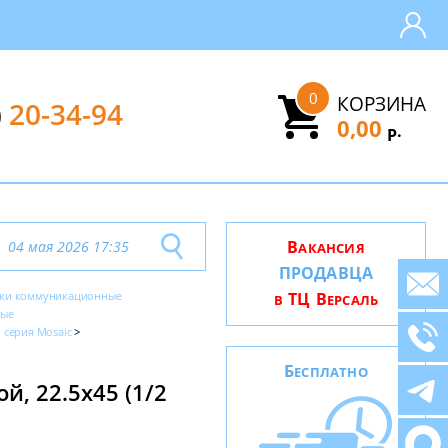
0
КОРЗИНА
)
20-34-94
0,00
.
Р
В
04 мая 2026 17:35
АКАНСИЯ
ПРОДАВЦА
тки коммуникационные
ТЦ В
В
ЕРСАЛЬ
ные
- серия Mosaic
Б
ЕСПЛАТНО
й, 22.5x45 (1/2