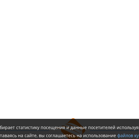
обирает статистику посещения и данные посетителей использу
таваясь на сайте, вы соглашаетесь на использование
файлов ку