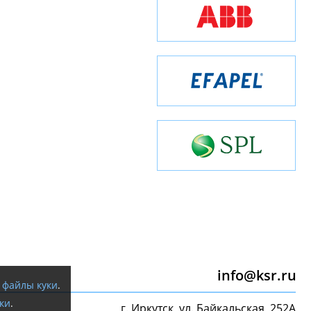
info@ksr.ru
я
файлы куки
.
ки
.
г. Иркутск, ул. Байкальская, 252А