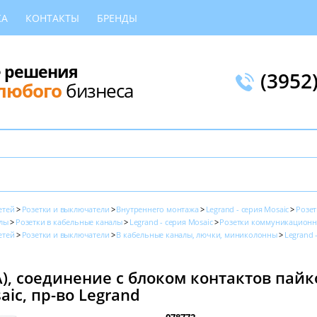
КА
КОНТАКТЫ
БРЕНДЫ
 решения
(3952
любого
бизнеса
етей
Розетки и выключатели
Внутреннего монтажа
Legrand - серия Mosaic
Розе
лы
Розетки в кабельные каналы
Legrand - серия Mosaic
Розетки коммуникацион
етей
Розетки и выключатели
В кабельные каналы, лючки, миниколонны
Legrand 
), соединение с блоком контактов пайко
aic, пр-во Legrand