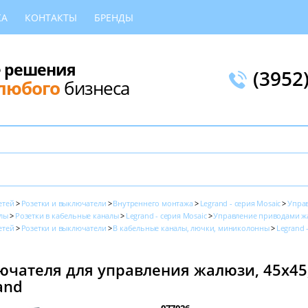
КА
КОНТАКТЫ
БРЕНДЫ
 решения
(3952
любого
бизнеса
етей
Розетки и выключатели
Внутреннего монтажа
Legrand - серия Mosaic
Упра
лы
Розетки в кабельные каналы
Legrand - серия Mosaic
Управление приводами ж
етей
Розетки и выключатели
В кабельные каналы, лючки, миниколонны
Legrand 
чателя для управления жалюзи, 45х45,
and