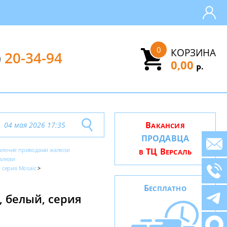
0
КОРЗИНА
)
20-34-94
0,00
.
Р
В
04 мая 2026 17:35
АКАНСИЯ
ПРОДАВЦА
вление приводами жалюзи
ТЦ В
В
ЕРСАЛЬ
алюзи
- серия Mosaic
Б
ЕСПЛАТНО
 белый, серия