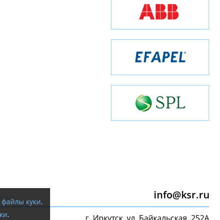
info@ksr.ru
я
файлы куки
.
ки
.
г. Иркутск, ул. Байкальская, 252А