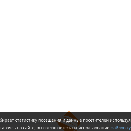
обирает статистику посещения и данные посетителей использу
таваясь на сайте, вы соглашаетесь на использование
файлов ку