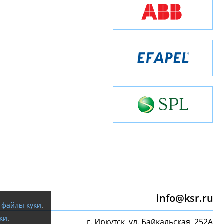
info@ksr.ru
я
файлы куки
.
ки
.
г. Иркутск, ул. Байкальская, 252А