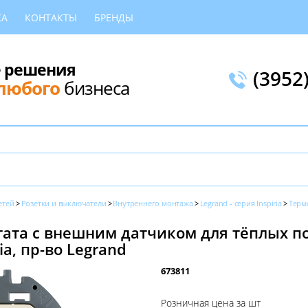
КА
КОНТАКТЫ
БРЕНДЫ
 решения
(3952
любого
бизнеса
етей
Розетки и выключатели
Внутреннего монтажа
Legrand - серия Inspiria
Терм
ата с внешним датчиком для тёплых по
ia, пр-во Legrand
673811
Розничная цена за шт