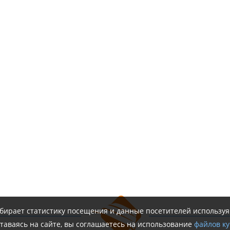
обирает статистику посещения и данные посетителей использу
таваясь на сайте, вы соглашаетесь на использование
файлов ку