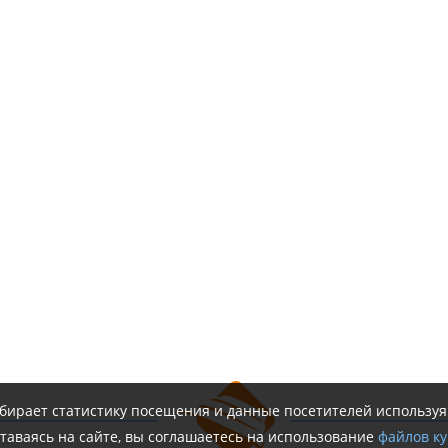
обирает статистику посещения и данные посетителей использу
таваясь на сайте, вы соглашаетесь на использование
файлов ку