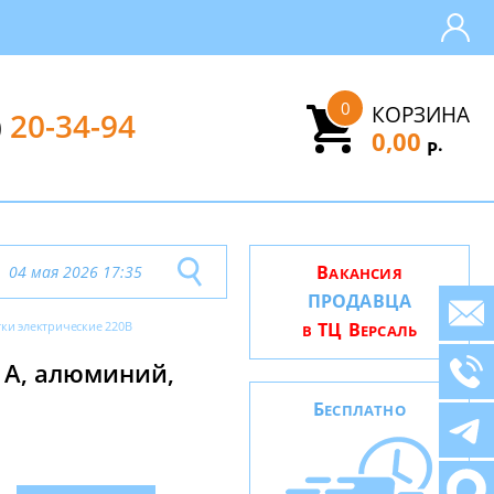
0
КОРЗИНА
)
20-34-94
0,00
.
Р
В
04 мая 2026 17:35
АКАНСИЯ
ПРОДАВЦА
тки электрические 220В
ТЦ В
В
ЕРСАЛЬ
6 А, алюминий,
Б
ЕСПЛАТНО