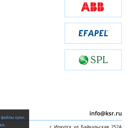
info@ksr.ru
я
файлы куки
.
ки
.
г. Иркутск, ул. Байкальская, 252А