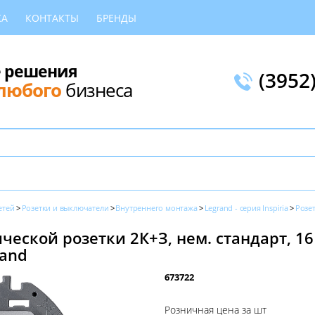
КА
КОНТАКТЫ
БРЕНДЫ
 решения
(3952
любого
бизнеса
етей
Розетки и выключатели
Внутреннего монтажа
Legrand - серия Inspiria
Розе
еской розетки 2К+З, нем. стандарт, 1
rand
673722
Розничная цена за шт