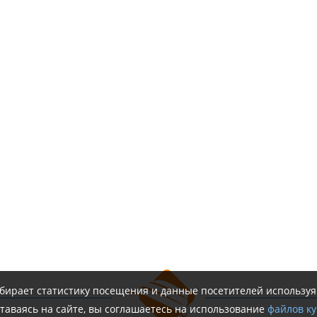
обирает статистику посещения и данные посетителей использу
таваясь на сайте, вы соглашаетесь на использование
файлов ку