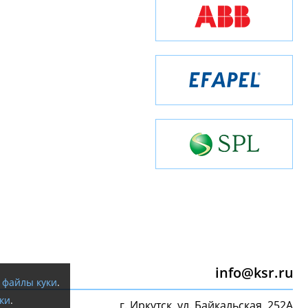
info@ksr.ru
я
файлы куки
.
ки
.
г. Иркутск, ул. Байкальская, 252А