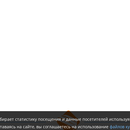
обирает статистику посещения и данные посетителей использу
таваясь на сайте, вы соглашаетесь на использование
файлов ку