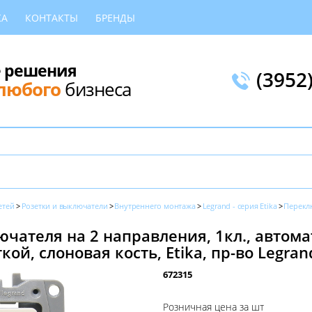
КА
КОНТАКТЫ
БРЕНДЫ
 решения
(3952
любого
бизнеса
етей
Розетки и выключатели
Внутреннего монтажа
Legrand - серия Etika
Перекл
чателя на 2 направления, 1кл., автом
ой, слоновая кость, Etika, пр-во Legran
672315
Розничная цена за шт