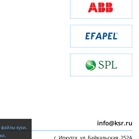
info@ksr.ru
я
файлы куки
.
ки
.
г. Иркутск, ул. Байкальская, 252А