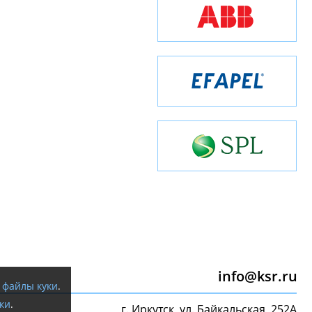
info@ksr.ru
я
файлы куки
.
ки
.
г. Иркутск, ул. Байкальская, 252А