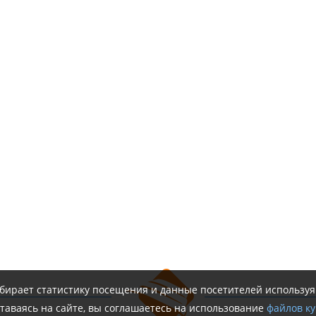
обирает статистику посещения и данные посетителей использу
таваясь на сайте, вы соглашаетесь на использование
файлов ку