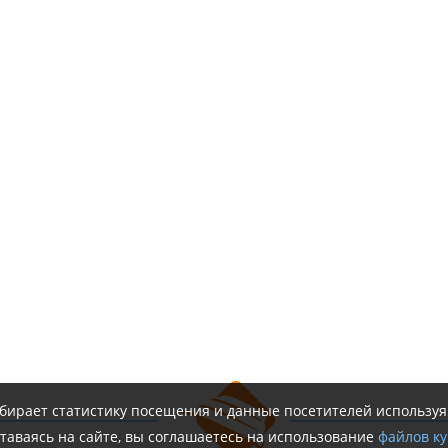
обирает статистику посещения и данные посетителей использу
таваясь на сайте, вы соглашаетесь на использование
файлов ку