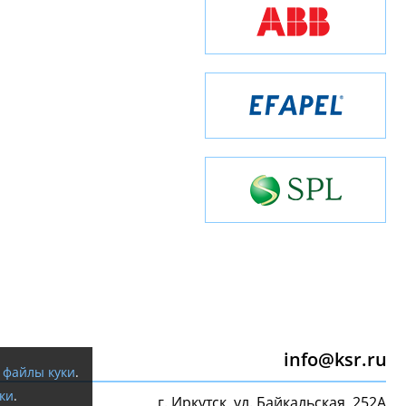
info@ksr.ru
я
файлы куки
.
ки
.
г. Иркутск, ул. Байкальская, 252А