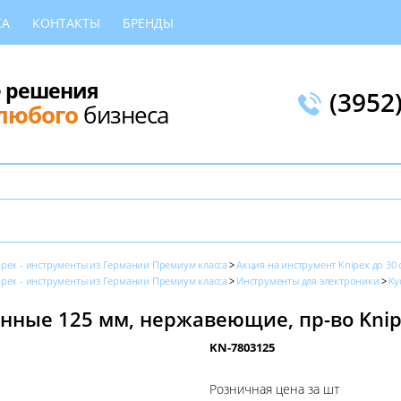
КА
КОНТАКТЫ
БРЕНДЫ
 решения
(3952
любого
бизнеса
ipex - инструменты из Германии Премиум класса
Акция на инструмент Knipex до 30 
ipex - инструменты из Германии Премиум класса
Инструменты для электроники
Ку
нные 125 мм, нержавеющие, пр-во Kni
KN-7803125
Розничная цена за шт