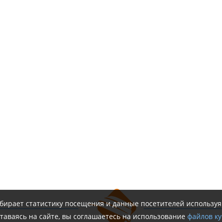
обирает статистику посещения и данные посетителей использу
таваясь на сайте, вы соглашаетесь на использование
файлов ку