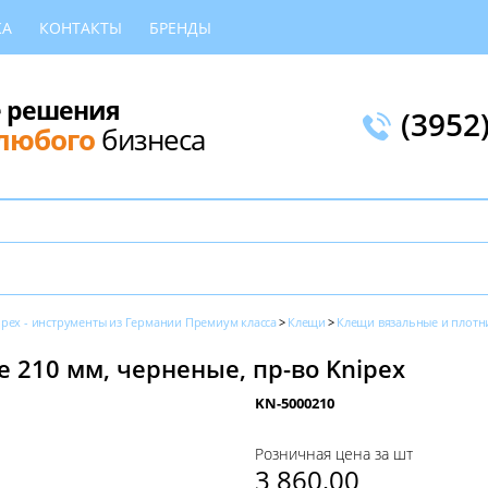
КА
КОНТАКТЫ
БРЕНДЫ
 решения
(3952
любого
бизнеса
ipex - инструменты из Германии Премиум класса
Клещи
Клещи вязальные и плотн
 210 мм, черненые, пр-во Knipex
KN-5000210
Розничная цена за шт
3 860,00