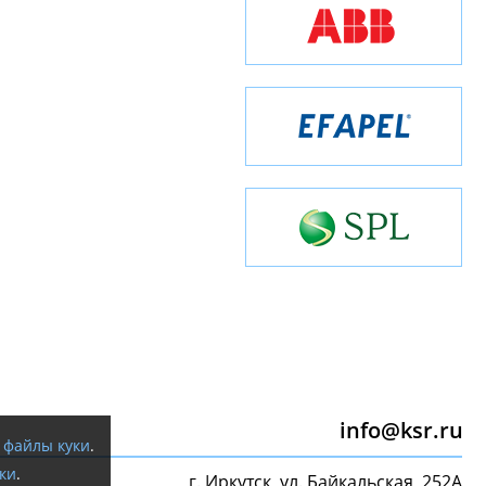
info@ksr.ru
я
файлы куки
.
ки
.
г. Иркутск, ул. Байкальская, 252А