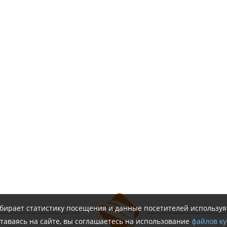
обирает статистику посещения и данные посетителей использу
таваясь на сайте, вы соглашаетесь на использование
файлов ку