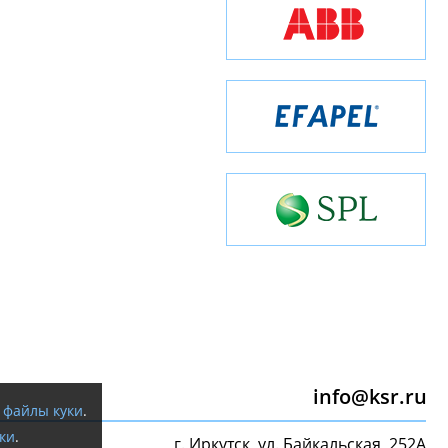
info@ksr.ru
я
файлы куки
.
ки
.
г. Иркутск, ул. Байкальская, 252А