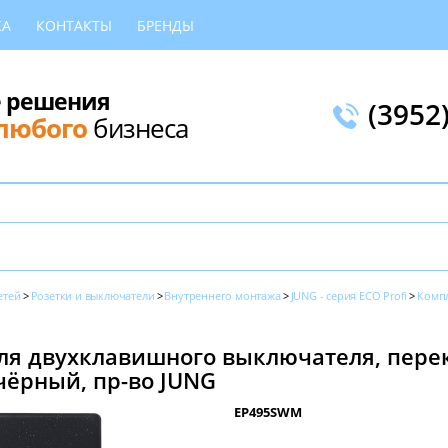
КА
КОНТАКТЫ
БРЕНДЫ
 решения
(3952
любого
бизнеса
етей
Розетки и выключатели
Внутреннего монтажа
JUNG - серия ECO Profi
Комп
ля двухклавишного выключателя, пере
чёрный, пр-во JUNG
EP495SWM