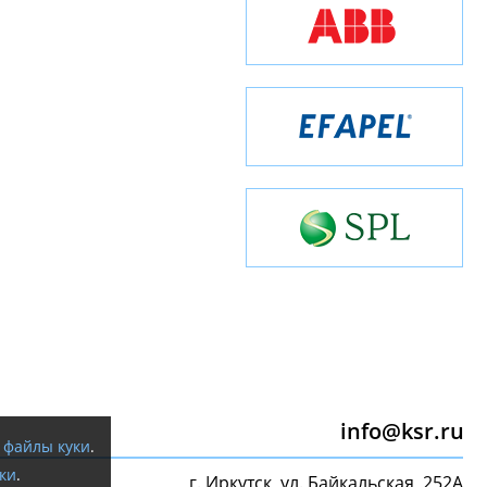
info@ksr.ru
я
файлы куки
.
ки
.
г. Иркутск, ул. Байкальская, 252А