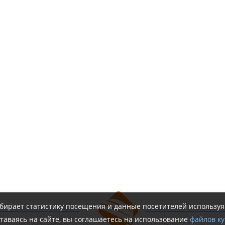
обирает статистику посещения и данные посетителей использу
таваясь на сайте, вы соглашаетесь на использование
файлов ку