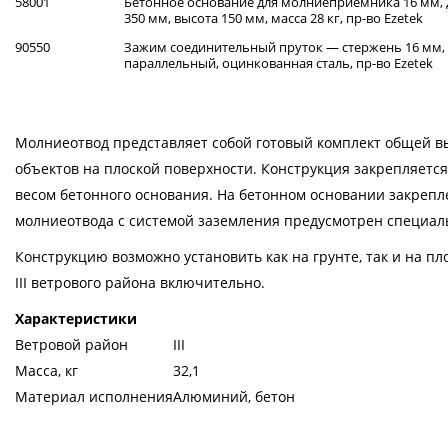
58001
Бетонное основание для молниеприёмника 16 мм,
350 мм, высота 150 мм, масса 28 кг, пр-во Ezetek
90550
Зажим соединительный пруток — стержень 16 мм,
параллельный, оцинкованная сталь, пр-во Ezetek
Молниеотвод представляет собой готовый комплект общей 
объектов на плоской поверхности. Конструкция закрепляетс
весом бетонного основания. На бетонном основании закреп
молниеотвода с системой заземления предусмотрен специаль
Конструкцию возможно установить как на грунте, так и на п
III ветрового района включительно.
Характеристики
Ветровой район
III
Масса, кг
32,1
Материал исполнения
Алюминий, бетон