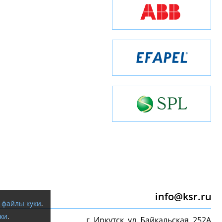
info@ksr.ru
я
файлы куки
.
ки
.
г. Иркутск, ул. Байкальская, 252А