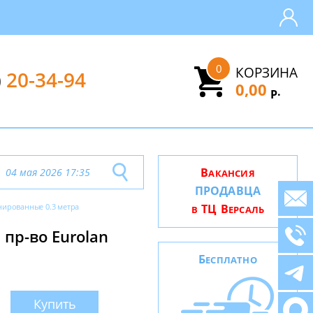
0
КОРЗИНА
)
20-34-94
0,00
.
Р
В
04 мая 2026 17:35
АКАНСИЯ
ПРОДАВЦА
нированные 0.3 метрa
ТЦ В
В
ЕРСАЛЬ
 пр-во Eurolan
Б
ЕСПЛАТНО
Купить