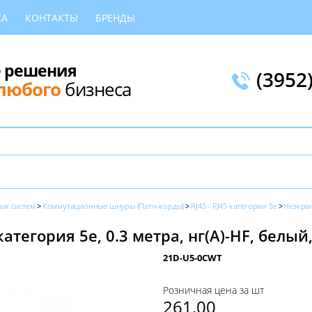
КА
КОНТАКТЫ
БРЕНДЫ
 решения
(3952
любого
бизнеса
ых систем
Коммутационные шнуры (Патч-корды)
RJ45 - RJ45 категории 5e
Неэкра
атегория 5е, 0.3 метрa, нг(А)-HF, белый,
21D-U5-0CWT
Розничная цена за шт
261,00