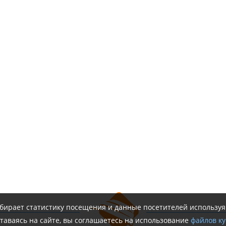
обирает статистику посещения и данные посетителей использу
таваясь на сайте, вы соглашаетесь на использование
файлов ку